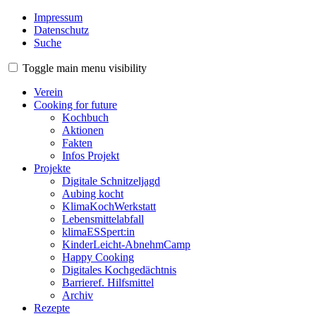
Impressum
Datenschutz
Suche
Toggle main menu visibility
Verein
Cooking for future
Kochbuch
Aktionen
Fakten
Infos Projekt
Projekte
Digitale Schnitzeljagd
Aubing kocht
KlimaKochWerkstatt
Lebensmittelabfall
klimaESSpert:in
KinderLeicht-AbnehmCamp
Happy Cooking
Digitales Kochgedächtnis
Barrieref. Hilfsmittel
Archiv
Rezepte