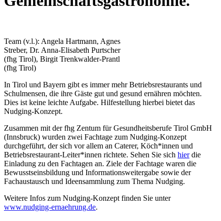
Gemeinschaftsgastronomie.
Team (v.l.): Angela Hartmann, Agnes
Streber, Dr. Anna-Elisabeth Purtscher
(fhg Tirol), Birgit Trenkwalder-Prantl
(fhg Tirol)
In Tirol und Bayern gibt es immer mehr Betriebsrestaurants und
Schulmensen, die ihre Gäste gut und gesund ernähren möchten.
Dies ist keine leichte Aufgabe. Hilfestellung hierbei bietet das
Nudging-Konzept.
Zusammen mit der fhg Zentum für Gesundheitsberufe Tirol GmbH
(Innsbruck) wurden zwei Fachtage zum Nudging-Konzept
durchgeführt, der sich vor allem an Caterer, Köch*innen und
Betriebsrestaurant-Leiter*innen richtete. Sehen Sie sich
hier
die
Einladung zu den Fachtagen an. Ziele der Fachtage waren die
Bewusstseinsbildung und Informationsweitergabe sowie der
Fachaustausch und Ideensammlung zum Thema Nudging.
Weitere Infos zum Nudging-Konzept finden Sie unter
www.nudging-ernaehrung.de
.