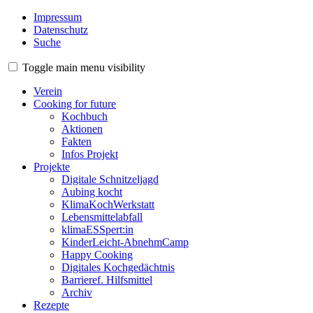
Impressum
Datenschutz
Suche
Toggle main menu visibility
Verein
Cooking for future
Kochbuch
Aktionen
Fakten
Infos Projekt
Projekte
Digitale Schnitzeljagd
Aubing kocht
KlimaKochWerkstatt
Lebensmittelabfall
klimaESSpert:in
KinderLeicht-AbnehmCamp
Happy Cooking
Digitales Kochgedächtnis
Barrieref. Hilfsmittel
Archiv
Rezepte