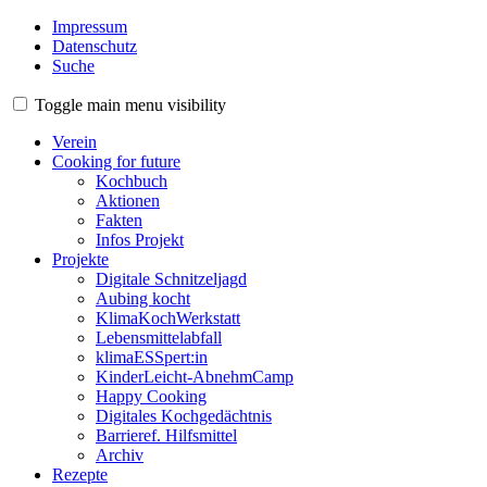
Impressum
Datenschutz
Suche
Toggle main menu visibility
Verein
Cooking for future
Kochbuch
Aktionen
Fakten
Infos Projekt
Projekte
Digitale Schnitzeljagd
Aubing kocht
KlimaKochWerkstatt
Lebensmittelabfall
klimaESSpert:in
KinderLeicht-AbnehmCamp
Happy Cooking
Digitales Kochgedächtnis
Barrieref. Hilfsmittel
Archiv
Rezepte